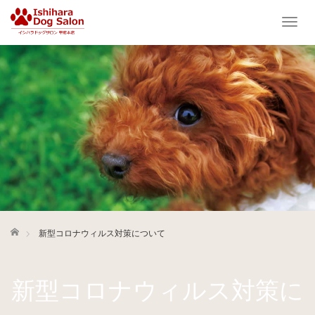
T
o
g
g
l
e
n
a
v
i
g
a
t
i
ホーム
新型コロナウィルス対策について
o
n
新型コロナウィルス対策に