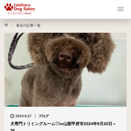
T
o
g
ホーム
過去の記事一覧
g
l
e
n
a
v
i
g
a
t
i
o
n
2024.9.27
ブログ
犬専門トリミングルーム♡in山梨甲府市2024年9月20日～
26…