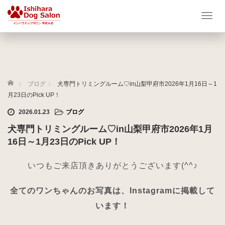
T
o
g
g
l
e
ホーム
n
ブログ
犬専門トリミングルーム♡in山梨甲府市2026年1月16日～1
a
月23日のPick UP！
v
2026.01.23
ブログ
i
g
犬専門トリミングルーム♡in山梨甲府市2026年1月
a
16日～1月23日のPick UP！
t
i
いつもご来店頂きありがとうございます(^^♪
o
n
全てのワンちゃんのお写真は、Instagramに掲載して
います！