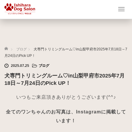
T
o
g
g
l
e
ホーム
n
ブログ
犬専門トリミングルーム♡in山梨甲府市2025年7月18日～7
a
月24日のPick UP！
v
2025.07.25
ブログ
i
g
犬専門トリミングルーム♡in山梨甲府市2025年7月
a
18日～7月24日のPick UP！
t
i
いつもご来店頂きありがとうございます(^^♪
o
n
全てのワンちゃんのお写真は、Instagramに掲載して
います！