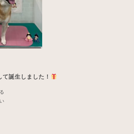
して誕生しました！
る
い
！