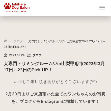
T
o
g
g
l
e
ホーム
n
ブログ
犬専門トリミングルーム♡in山梨甲府市2023年3月17日～
a
23日のPick UP！
v
2023.03.24
ブログ
i
g
犬専門トリミングルーム♡in山梨甲府市2023年3月
a
17日～23日のPick UP！
t
i
いつもご来店頂きありがとうございます(^^♪
o
n
2月20日よりご来店頂いた全てのワンちゃんのお写真
を、ブログからInstagramに掲載しています！